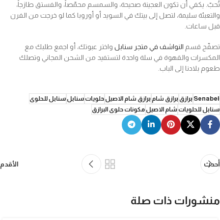
تُحبّ. يكفي أن تكون العجينة صحيحة، والسمسم محمّصاً، والفستق طازجاً،
والتعبئة سليمة، لتصل إلى بيتك في السويد أو أوروبا كما لو خرجت من الفرن
قبل ساعات.
تصفّح قسم
النواشف في متجر سنابل
واختر عبوتك، أو اجمع طلبك مع
المكسرات والقهوة في سلة واحدة لتستفيد من الشحن المجاني وتصلك
طعوم بلادنا إلى الباب.
Senabel
برازق
برازق شام
برازق شام الاصيل
حلويات
سنابل
سنابل للحلوى
سنابل للحلويات
شام الاصيل
مكونات حلوى البرازق
أحدث
الأقدم
منشورات ذات صلة