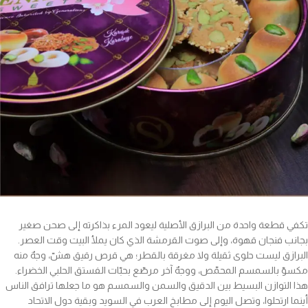
تكفي قطعة واحدة من البرازق الأصلية ليعود المرء بذاكرته إلى صحن صغير
بجانب فنجان قهوة، وإلى صوت القرمشة الذي كان يملأ البيت وقت العصر.
البرازق ليست حلوى ثقيلة ولا مغرقة بالقطر؛ هي قرص رقيق هشّ، وجهٌ منه
مكسوّ بالسمسم المحمّص، ووجهٌ آخر مرصّع بحبّات الفستق الحلبي الخضراء.
هذا التوازن البسيط بين الدقيق والسمن والسمسم هو ما جعلها ترافق الناس
أينما ارتحلوا، وتصل اليوم إلى مطابخ العرب في السويد وبقية دول الاتحاد