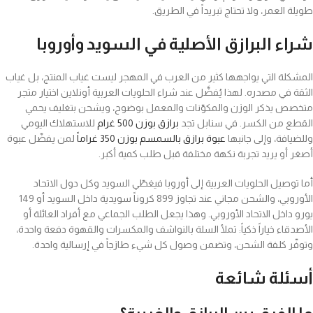
طويلة العمر، ولا تحتاج تبريداً في الطريق.
شراء البرازق الأصلية في السويد وأوروبا
المشكلة التي يواجهها كثير من العرب في المهجر ليست غياب المنتج، بل غياب
الثقة في مصدره. لهذا يُفضَّل عند شراء الحلويات العربية أونلاين اختيار متجر
متخصص يذكر الوزن والمكوّنات والمعمل بوضوح، ويشحن بتغليف يحمي
القطع من الكسر. في سنابل تجد
برازق بوزن 500 غرام
للاستهلاك اليومي
وللضيافة، وإلى جانبها
عبوة برازق بالسمسم بوزن 350 غراماً
لمن يفضّل عبوة
أصغر أو يريد تجربة نكهة مختلفة قبل طلب كمية أكبر.
أما توصيل الحلويات العربية إلى أوروبا فيغطّي السويد وكل دول الاتحاد
الأوروبي، والشحن مجاني عند تجاوز 899 كروناً سويدية داخل السويد أو 149
يورو داخل الاتحاد الأوروبي. وهذا يجعل الطلب الجماعي مع أفراد العائلة أو
الأصدقاء خياراً ذكياً: تملأ السلة بالنواشف والمكسرات والقهوة دفعة واحدة،
وتوفّر كلفة الشحن، وتضمن وصول كل شيء طازجاً في إرسالية واحدة.
أسئلة شائعة