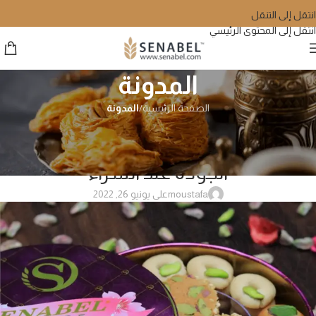
انتقل إلى التنقل
انتقل إلى المحتوى الرئيسي
المدونة
الصفحة الرئيسية
/
المدونة
المدونة
البرازق الأصلية: سرّ القرمشة وعلامات
الجودة عند الشراء
moustafa
على يونيو 26, 2022