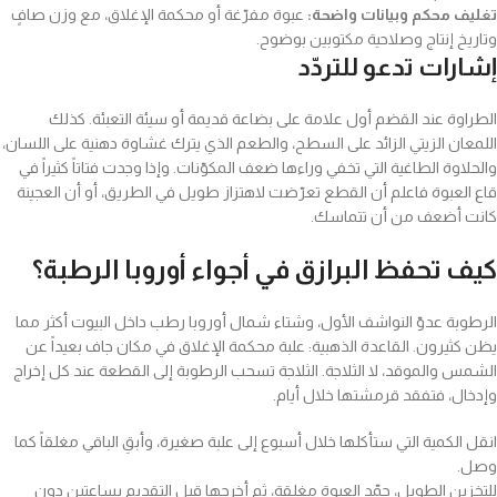
تغليف محكم وبيانات واضحة:
عبوة مفرّغة أو محكمة الإغلاق، مع وزن صافٍ
وتاريخ إنتاج وصلاحية مكتوبين بوضوح.
إشارات تدعو للتردّد
الطراوة عند القضم أول علامة على بضاعة قديمة أو سيئة التعبئة. كذلك
اللمعان الزيتي الزائد على السطح، والطعم الذي يترك غشاوة دهنية على اللسان،
والحلاوة الطاغية التي تخفي وراءها ضعف المكوّنات. وإذا وجدت فتاتاً كثيراً في
قاع العبوة فاعلم أن القطع تعرّضت لاهتزاز طويل في الطريق، أو أن العجينة
كانت أضعف من أن تتماسك.
كيف تحفظ البرازق في أجواء أوروبا الرطبة؟
الرطوبة عدوّ النواشف الأول، وشتاء شمال أوروبا رطب داخل البيوت أكثر مما
يظن كثيرون. القاعدة الذهبية: علبة محكمة الإغلاق في مكان جاف بعيداً عن
الشمس والموقد، لا الثلاجة. الثلاجة تسحب الرطوبة إلى القطعة عند كل إخراج
وإدخال، فتفقد قرمشتها خلال أيام.
انقل الكمية التي ستأكلها خلال أسبوع إلى علبة صغيرة، وأبقِ الباقي مغلقاً كما
وصل.
للتخزين الطويل، جمّد العبوة مغلقة، ثم أخرجها قبل التقديم بساعتين دون