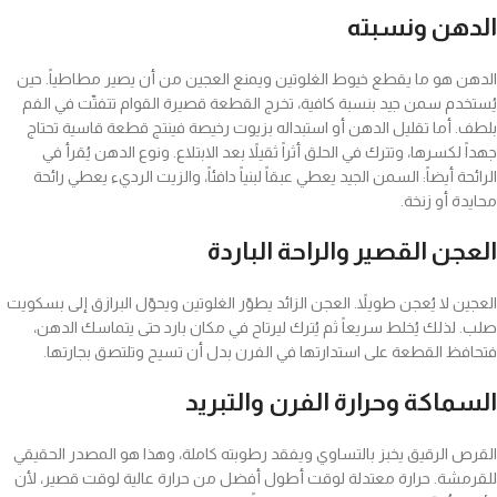
الدهن ونسبته
الدهن هو ما يقطع خيوط الغلوتين ويمنع العجين من أن يصير مطاطياً. حين
يُستخدم سمن جيد بنسبة كافية، تخرج القطعة قصيرة القوام تتفتّت في الفم
بلطف. أما تقليل الدهن أو استبداله بزيوت رخيصة فينتج قطعة قاسية تحتاج
جهداً لكسرها، وتترك في الحلق أثراً ثقيلاً بعد الابتلاع. ونوع الدهن يُقرأ في
الرائحة أيضاً: السمن الجيد يعطي عبقاً لبنياً دافئاً، والزيت الرديء يعطي رائحة
محايدة أو زنخة.
العجن القصير والراحة الباردة
العجين لا يُعجن طويلاً. العجن الزائد يطوّر الغلوتين ويحوّل البرازق إلى بسكويت
صلب. لذلك يُخلط سريعاً ثم يُترك ليرتاح في مكان بارد حتى يتماسك الدهن،
فتحافظ القطعة على استدارتها في الفرن بدل أن تسيح وتلتصق بجارتها.
السماكة وحرارة الفرن والتبريد
القرص الرقيق يخبز بالتساوي ويفقد رطوبته كاملة، وهذا هو المصدر الحقيقي
للقرمشة. حرارة معتدلة لوقت أطول أفضل من حرارة عالية لوقت قصير، لأن