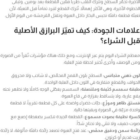
الأخيرة تُحمّر السطح وتترك القلب طرياً فتلين القطعة بعد يومين. وتبقى
الخطوة الأخيرة، وهي الأكثر إهمالاً: تُترك القطع لتبرد تماماً قبل التعبئة، لأن
تعبئة قطعة دافئة تحبس البخار داخل العبوة وتقتل القرمشة من اليوم الأول.
علامات الجودة: كيف تميّز البرازق الأصلية
قبل الشراء؟
معظم الشراء اليوم يتم عبر الإنترنت، ومع ذلك هناك مؤشرات تُقرأ من الصورة
ومن الوصف، وأخرى تُختبر لحظة فتح العلبة:
لون ذهبي متجانس:
السطح بلون القمح المحمّص، لا شاحب ولا محروق
الحواف، والقطع متقاربة في اللون داخل العلبة الواحدة.
طبقة سمسم كثيفة وملتصقة:
السمسم يغطّي الوجه كاملاً ولا تظهر تحته
بقع عارية، ولا يتساقط بغزارة في قاع العبوة.
فستق ظاهر وموزّع:
حبّات خضراء واضحة على كل قطعة تقريباً، لا قطعة
واحدة مزيّنة في الصورة وبقيتها خالية.
كسرة نظيفة بصوت مسموع:
القطعة الجيدة تنكسر بضغطة إصبع مع
صوت خفيف، ولا تنثني ولا تحتاج شدّاً.
رائحة سمن ودقيق محمّص:
عند فتح العبوة تصعد رائحة دافئة مألوفة، لا رائحة
زيت قديم أو كرتون.