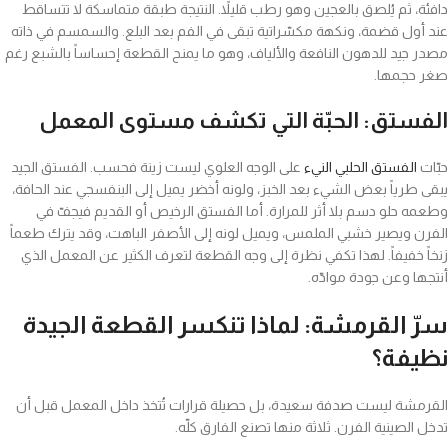
دافئة، ثم يُلصق بالعجين وهو رطب قليلاً. النتيجة طبقة متماسكة لا تتساقط
عند أول قضمة، ونكهة مكسّراتية تبقى في الفم بعد البلع. والسمسم في ذاته
مصدر جيد للدهون النافعة والألياف، وهو ما يمنح القطعة إحساساً بالشبع رغم
صغر حجمها.
الفستق: الحبّة التي تكشف مستوى المعمل
حبّات
الفستق الحلبي النيء
على الوجه العلوي ليست زينة فحسب. الفستق الجيد
يبقى طرياً بعض الشيء بعد الخبز، ولونه أخضر يميل إلى البنفسجي عند الحافة،
وطعمه حلو دسم بلا أثر للمرارة. أما الفستق الرخيص أو القديم فيجفّ في
الفرن ويصير خشبي الملمس، ويميل لونه إلى الأصفر الباهت، وقد يترك طعماً
زنخاً خفيفاً. لهذا تكفي نظرة إلى وجه القطعة لتعرف الكثير عن المعمل الذي
أنتجها وعن جودة موادّه.
سرّ القرمشة: لماذا تنكسر القطعة الجيدة
نظيفة؟
القرمشة ليست صدفة سعيدة، بل حصيلة قرارات تُتخذ داخل المعمل قبل أن
تدخل الصينية الفرن. ثلاثة منها تصنع الفارق كلّه.