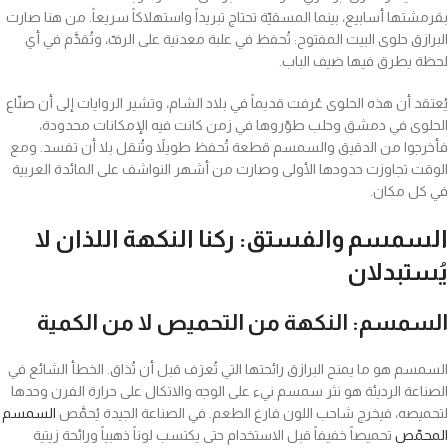
بقرمشتها أسابيع، بينما المسقيّة تحتاج تبريداً واستهلاكاً سريعاً. من هنا صارت
البرازق حلوى البيت المفتوح: تُحفظ في علبة معدنية على الرفّ، وتُقدَّم في أي
لحظة يطرق فيها ضيف الباب.
يُعتقد أن هذه الحلوى عُرفت قديماً في بلاد الشام، وتشير الروايات إلى أن صنّاع
الحلوى في دمشق وحلب طوّروها في زمن كانت فيه الإمكانات محدودة،
فأخرجوا من الدقيق والسمسم قطعة تُحفظ طويلاً وتُنقل بلا أن تفسد. ومع
الوقت تجاوزت حدودها الأولى وصارت من أشهر النواشف على المائدة العربية
في كل مكان.
السمسم والفستق: ركنا النكهة اللذان لا
يُستبدلان
السمسم: النكهة من التحميص لا من الكمية
السمسم هو ما يمنح البرازق رائحتها التي تُعرَف قبل أن تُذاق. الخطأ الشائع في
الصناعة الرديئة هو نثر سمسم نيء على الوجه والاتكال على حرارة الفرن وحدها
لتحميصه، فيخرج شاحب اللون فارغ الطعم. في الصناعة الجيدة يُحمَّص
السمسم
المحمّص
تحميصاً خفيفاً قبل الاستخدام حتى يكتسب لوناً ذهبياً ورائحة زيتية