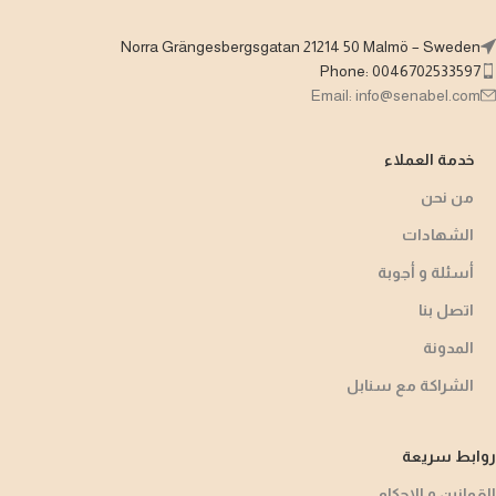
Norra Grängesbergsgatan 21214 50 Malmö – Sweden
Phone: 0046702533597
Email: info@senabel.com
خدمة العملاء
من نحن
الشهادات
أسئلة و أجوبة​
اتصل بنا
المدونة
الشراكة مع سنابل
روابط سريعة
القوانين و الاحكام