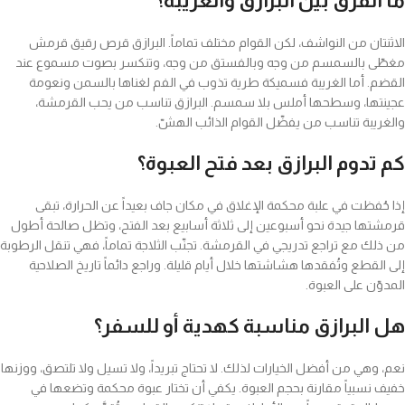
ما الفرق بين البرازق والغريبة؟
الاثنتان من النواشف، لكن القوام مختلف تماماً. البرازق قرص رقيق قرمش
مغطّى بالسمسم من وجه وبالفستق من وجه، وتنكسر بصوت مسموع عند
القضم. أما الغريبة فسميكة طرية تذوب في الفم لغناها بالسمن ونعومة
عجينتها، وسطحها أملس بلا سمسم. البرازق تناسب من يحب القرمشة،
والغريبة تناسب من يفضّل القوام الذائب الهشّ.
كم تدوم البرازق بعد فتح العبوة؟
إذا حُفظت في علبة محكمة الإغلاق في مكان جاف بعيداً عن الحرارة، تبقى
قرمشتها جيدة نحو أسبوعين إلى ثلاثة أسابيع بعد الفتح، وتظل صالحة أطول
من ذلك مع تراجع تدريجي في القرمشة. تجنّب الثلاجة تماماً، فهي تنقل الرطوبة
إلى القطع وتُفقدها هشاشتها خلال أيام قليلة. وراجع دائماً تاريخ الصلاحية
المدوّن على العبوة.
هل البرازق مناسبة كهدية أو للسفر؟
نعم، وهي من أفضل الخيارات لذلك. لا تحتاج تبريداً، ولا تسيل ولا تلتصق، ووزنها
خفيف نسبياً مقارنة بحجم العبوة. يكفي أن تختار عبوة محكمة وتضعها في