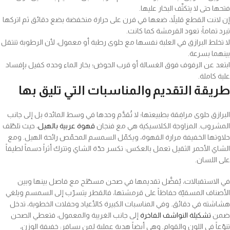
فتحها حتى لا يتكثّف البخار عليها.
إن لانت القطع قليلاً، ضعها في فرن على حرارة منخفضة بضع دقائق ثم اتركها
تبرد تماماً؛ تعود القرمشة كما كانت.
لا تخلط البرازق في العلبة نفسها مع حلوى رطبة أو معمول، لأن الرطوبة تنتقل
بينهما بسرعة.
ابتعد عن الرفوف فوق الغسالة أو قرب الحوض؛ بخار الماء وحده كفيل بإفساد
علبة كاملة.
طريقة التقديم والمناسبات التي تليق بها
البرازق حلوى مرافِقة بطبيعتها؛ لا تُقدَّم وحدها في وسط المائدة بل إلى جانب
المشروب. المزاوجة الكلاسيكية هي مع فنجان
قهوة عربية بالهيل
، حيث تلطّف
حلاوتها الخفيفة مرارة القهوة، ويكمّل السمسم المحمّص رائحة الهيل. ومع
الشاي الأحمر الثقيل تعمل بالعكس: تكسر حدّة الشاي وتترك أثراً دسماً لطيفاً
على اللسان.
في الاستقبالات، يُفضَّل تقديمها في صحن مسطّح مع فاصل بينها وبين
الأصناف المسقيّة حفاظاً على قرمشتها، فالقطر يتسرّب إلى السمسم ويلغي
هشاشته في دقائق. وفي المناسبات الكبيرة كالأعياد وحفلات الخطوبة، تدخل
ضمن
تشكيلة النواشف الفاخرة
إلى جانب الغريبة والمعمول، فتعطي الصحن
تنوّعاً في اللون والقوام. وهي أيضاً هدية عملية لمن يسافر: خفيفة الوزن،