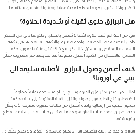
وسط الحقيبة بعيداً عن الأطراف حتى لا تنكسر القطع. وتُقدَّم كما هي دون
تحضير ولا تسخين، وهو ما يجعلها هدية عملية ومقبولة عند من يستقبلها.
هل البرازق حلوى ثقيلة أو شديدة الحلاوة؟
هي من أخفّ النواشف حلاوةً لأنها لا تُسقى بالقطر، وحلاوتها تأتي من السكر
داخل العجينة فقط. القطعة الواحدة صغيرة، والنكهة الغالبة فيها هي نكهة
السمسم المحمّص والفستق لا السكر. مع ذلك تبقى غنية بالدهون بحكم
السمن، فالاعتدال في الكمية أفضل، خصوصاً عند تقديمها مع مشروب محلّى.
كيف أضمن وصول البرازق الأصلية سليمة إلى
بيتي في أوروبا؟
اطلب من متجر يذكر وزن العبوة وتاريخ الإنتاج ويستخدم تغليفاً مقاوماً
للضغط، وافتح الطرد فور وصوله وانقل الكمية المفتوحة إلى علبة محكمة.
تجميع الطلب في إرسالية واحدة أفضل من طلبات صغيرة متفرقة، لأنه يقلّل
مدة الطريق وعدد مرات المناولة، وهو ما ينعكس مباشرة على سلامة القطع
وقرمشتها.
البرازق واحدة من تلك الأصناف التي لا تحتاج مناسبة كي تُقدَّم، ولا تحتاج تكلّفاً كي