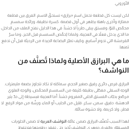
الأوروبي.
لكن ليست كل قطعة تحمل اسم «برازق» تستحقّ الاسم. الفرق بين قطعة
ممتازة وأخرى باهتة يظهر في أول قضمة: كسرة نظيفة، ورائحة سمسم
محمّص للتوّ، وفستق يبقى طرياً لا خشناً. في هذا الدليل نفتح الملف من الداخل:
ما الذي يدخل فعلاً في العجينة، ولماذا يُحمَّص السمسم قبل الخبز، وما سرّ
القرمشة التي تدوم أسابيع، وكيف تميّز البضاعة الجيدة من الرديئة قبل أن تدفع
ثمنها.
ما هي البرازق الأصلية ولماذا تُصنَّف من
النواشف؟
البرازق قرص دائري رقيق صغير الحجم، سماكته لا تكاد تتجاوز بضعة مليمترات.
الوجه السفلي مغطّى بطبقة كثيفة من السمسم المحمّص، والوجه العلوي
مرصّع بحبّات الفستق الحلبي المفروم خشناً. أما العجينة فبسيطة إلى حدّ يثير
الدهشة: دقيق، سمن، سكر، قليل من الحليب أو الماء، ورشّة من مواد الرفع. لا
قطر، ولا كريمة، ولا حشوة سائلة.
لهذا السبب تُصنَّف البرازق ضمن عائلة
النواشف العربية
لا ضمن الحلويات
المسقيّة. والفرق جوهري: النواشف تُخبز حتى تفقد رطوبتها فتحتفظ