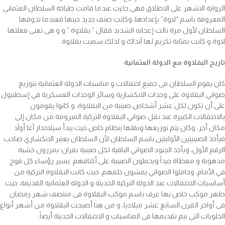
الرواية الاشهر على الاطلاق فهى جاءت عندما قامت طباخة السلطان العثمانى
المعروفة باسم “لاوة” بإعدادها، وكانت صنف جديد حينها فعندما تذوقها
السلطان لأول مرة نالت إعجابه الشديد فقال ” بقلاوة ” و و هى تعنى فعلتها
لاوة و كانت بمثابة تكريم لها آنذاك و لذلك سميت بقلاوة.
تاريخ البقلاوة مع الدولة العثمانية
كان يقوم السلطان فى جميع احتفالات و مناسبات الدولة العثمانية بتوزيع
صواني البقلاوة على وحدات الانكشارية وسائر الوحدات العسكرية في إسطنبول
على أن تكون لكل عشر أشخاص صينية من البقلاوة، و كانوا يقومون
بالاحتفالات الكبيرة عند نقل صواني البقلاوة التركية المبرومة من مكان إلى
مكان أخر، وكان يتم توزيعها ونقلها بنظام خاص حيث يبدأ سيلاحدار آغا أولاً
فيأخذ الصينيتين الأوليتين باسم السلطان لأن السلطان يعتبر الانكشاري صاحب
الرقم الأول، ويأخذ الجنود الصواني الباقية لكل صينية نفران؛ يمررون خشبة
مدهونة و مغطاة جيداً ويحملون الصينية على أكتافهم. يسير رؤساء كل فوج
في الأمام، وحاملوا الصواني يمشون خلفهم، حيث كانت البقلاوة التركية من
أساسيات الاحتفالات عند الدولة التركية الحديثة و الدولة العثمانية القديمة، حيث
ظهر موكب خاص بها عرف باسم موكب البقلاوة فى منتصف شهر رمضان
فى أواخر القرن السابع عشر ميلاديا، و من هنا أصبحت البقلاوة من أشهر أنواع
الحلويات التى يتم تقديمها فى المناسبات و الاحتفالات الحديثة أيضاً.