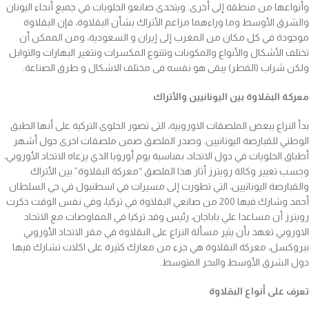
وأنواعها من منطقة إلى أخرى. ويتحدى صانعو الحلويات في جميع أنحاء اليونان
والشرق الأوسط وما وراءهما مزاعم الأتراك بشأن البقلاوة، فإن البقلاوة
موجودة في كل مكان من المغرب إلى إيران و السعودية، ومن الممكن أن
تختلف الأشكال والأنواع والمكونات وتتنوع المكسرات وتتغير البهارات والتوابل
ولكن شراب (القطر) يبقى هو نفسه فى مختلف الاشكال و طرق الصناعة.
معركة البقلاوة بين اليونانيين والأتراك
بدأ النزاع ببعض الملصقات الاوروبية، التى تصور الحلوى التركية على أنها الطبق
الوطني للقبارصة اليونانيين. وصدر الملصق ضمن ملصقات اخرى حول أشهر
أطباق الحلويات في دول الاتحاد، بمناسبة يوم أوروبا الذي يرعاه الاتحاد الأوروبي،
وحسب تعبير وكالة رويترز أثار هذا الملصق “معركة البقلاوة” بين الأتراك
والقبارصة اليونانيين، التي تطورت إلى مسيرات في اسطنبول في حي السلطان
أحمد وشارك فيها 200 من صانعي البقلاوة في تركيا، وفي نفس الوقت ذكرت
رويترز أن مساعدا علي باباجان، رئيس وفد تركيا في المفاوضات مع الاتحاد
الاوروبي تعهد بأن يثير مسألة النزاع على البقلاوة في مقر الاتحاد الأوروبي
ببروكسل، معركة البقلاوة هي جزء من معارك كثيرة على اكلات تشارك فيها
دول الشرق الأوسط والبحر المتوسط.
تعرف على أنواع البقلاوة