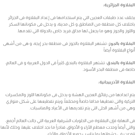
البقلاوة الجزائرية:
يختلف عدد طبقات العجين التي يتم استخدامها فى إعداد البقلاوة فى الجزائر
باختلاف كل منطقة من المناطق و كل مدينة، و يدخل فى مكوناتها السكر
واللوز والجوز وهو ما يجعل لها مذاق فريد خاص بالدولة التي تقدمها.
البقلاوة بالجوز:
تشتهر البقلاوة بالجوز فى منطقة بحر إيجه، و هى من أشهى
أنواع البقلاوة أيضاً
البقلاوة بالبندق:
تشتهر البقلاوة بالبندق كثيراً فى الدول العربية و فى العالم،
خاصة فى منطقة البحر الأسود.
البقلاوة الأذربيجانية:
يتم اعدادها من رقائق العجين الهشة و يدخل فى مكوناتها اللوز والمكسرات
التركية والتى تعطيها مذاقا خاصااً ومختلفاً، ويتم تقطيعها على شكل متوازي
وهي من أشهر الحلى التى يتم تقديمها فى الأعياد والمناسبات.
فى النهاية فإن البقلاوة من الحلويات الشرقية العربية التي جالت العالم أجمع،
والتي أيضاً وحدت معظم الآراء و الأذواق، فنادراً ما نجد اختلاف عليها، وذلك لأنها
تنوعت فى حشواتها بما يناسب جميع الأذواق والآراء.