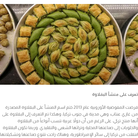
تعرف على منشأ البقلاوة
فرضت المفوضية الأوروبية عام 2013 ختم اسم المنشأ على البقلاوة المصدرة
من غازي عنتاب، وهي مدينة في جنوب تركيا، وهكذا تم التعرف إلى البقلاوة على
أنها منتج تركي، على الرغم من أن دولاً عربية تنسب أنواعاً من البقلاوة
والحلويات إلى صناعتها المحلية وتراثها الشعبي والتقليدي. وربما تكون البقلاوة
انتقلت من تركيا إلى سائر الإمبراطورية، وهناك راحت تتنوع صناعتها وتشكيلاتها