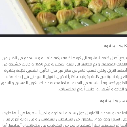
كلمة البقلاوة
يرجع أصل كلمة البقلاوة الى كونها كلمة تركية عثمانية و تستخدم فى الكثير من
اللغات المختلفة، و تم ادخالها الى اللغة الانجليزية عام 1650، و جاءت مشتقة من
أصلها التركي ولكن حَسب قاموس هانز فير فإن التأثيل الشعبي لكلِمة بقلاوة
العربية نسبة من كلمة بقوليات، نظراً لدخول الفول السوداني في إعداد هذه
الحلوى كحشوة أساسية فى البداية، ثم اختلفت بعد ذلك لتكون الفستق و البندق
و الكاجو و أشهى و أطيب أنواع المكسرات.
تسمية البقلاوة
اختلفت و تعددت الأقاويل حول تسمية البقلاوة و لكن أشهرها هي أنها جاءت
على اسم زوجة احدى سلطان من السلاطين العثمانيين، و فى رواية أخرى قيل
أنها تم تسميتها نظراً لاستخدام نوع من البقوليات فى مكوناتها و أعدادها، أما