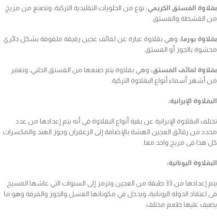
بقلاوة الفستق الكريمي:
نوع من الحلويات التقليدية التركية، وتصنع من مزيج
من القشطة والفستق.
بقلاوة بورما:
وهي بقلاوة عبارة عن لفائف عجين رقيقة ملفوفة بشكل دائري
محشوة بالجوز أو الفستق.
بقلاوة لفائف الفستق:
وهي بقلاوة يتم صنعها من الفستق الحلبي، وتعتبر
من أشهر أسماء أنواع البقلاوة التركية.
البقلاوة الإيرانية:
تختلف البقلاوة الإيرانية عن بقية أنواع البقلاوة فى أنه يتم إعدادها من عدد
محدد من رقائق العجين الهشة بالإضافة إلى الزعفران وجوز الهند والمكسرات
كل هذا فى مزيج واحد معا.
البقلاوة اليونانية:
يتم إعدادها من 33 طبقة من العجين وترمز إلى السنوات التي عاشها المسيح
فى اعتقاد الدولة اليونانية، ويدخل في مكوناتها العسل والجوز والقرفة وهو ما
يضيف عليها طعم مختلف.