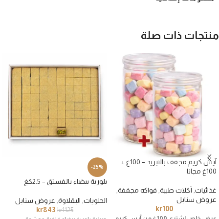
منتجات ذات صلة
آيس كريم مجفف بالتبريد – 100غ +
-25%
100غ مجانا
بلورية بيضاء بالفستق – 2.5كغ
غذائيات
,
أكلات طيبة
,
فواكه مجففة
,
عروض سنابل
الحلويات
,
البقلاوة
,
عروض سنابل
kr
100
kr
843
kr
1125
عرض خاص اشتري 100غ من آيس كريم