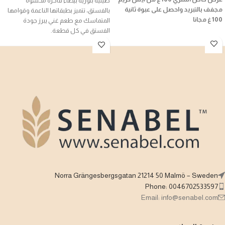
صينية بلورية بيضاء فاخرة محشوة
مجفف بالتبريد واحصل على عبوة ثانية
بالفستق، تتميز بطبقاتها الناعمة وقوامها
100غ مجانا
المتماسك مع طعم غني يبرز جودة
الفستق في كل قطعة.
آيس كريم مبتكر محضّر بتقنية التجفيف
بالتبريد للحفاظ على الطعم والقوام الخفيف،
تجربة مختلفة تجمع بين الحلاوة والقرمشة
بنكهات فاكهية متنوعة تناسب الكبار
والصغار.
Norra Grängesbergsgatan 21214 50 Malmö – Sweden
Phone: 0046702533597
Email: info@senabel.com