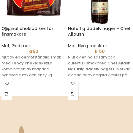
Original choklad kex för
Naturlig dadelvinäger - Chef
finsmakare
Alloush
Mat
,
God mat
Mat
,
Nya produkter
kr
50
kr
50
Njut av en oemotståndlig smak
Njut av en hälsosam och
med
Fancy chokladkex
En
autentisk smak med
Chef Allash
kombination av knapriga
Naturlig dadelvinäger
Tillverkad
nybakade kex och en fyllig
av dadlar av högsta kvalitet på
mjölkkräm som toppas med ett
ett traditionellt sätt som
utsökt lager len choklad. Ett
säkerställer att den behåller sitt
perfekt val för chokladälskare
höga näringsvärde och sina
och avkopplande stunder med
många hälsofördelar.
kaffe eller te.