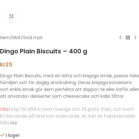
Klicka för att förstora
Hem
/
Mat
/
God mat
Dingo Plain Biscuits – 400 g
kr
25
Dingo Plain Biscuits, med sin lätta och krispiga smak, passar hela
familjen och för daglig användning. Deras krispiga konsistens
och enkla smak gör dem perfekta att doppa i te eller kaffe, eller
att använda i desserter som cheesecake och kalla tårtor.
Obs!
Köp för 899 kr inom Sverige och få gratis frakt, och inom
EU beroende på land och ordervärde, du kan se fraktkostnader
från
Här
I lager