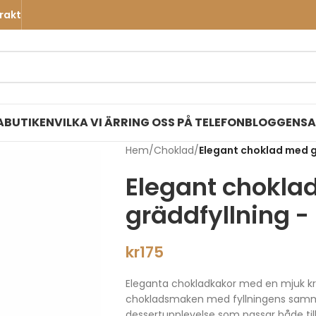
frakt
A
BUTIKEN
VILKA VI ÄR
RING OSS PÅ TELEFON
BLOGGEN
SA
Hem
/
Choklad
/
Elegant choklad med g
Elegant chokla
gräddfyllning -
kr
175
Eleganta chokladkakor med en mjuk kr
chokladsmaken med fyllningens samme
dessertupplevelse som passar både till v