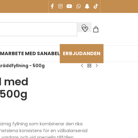
MARBETE MED SANABEL
ERBJUDANDEN
räddfyllning - 500g
d med
 500g
ämig fyllning som kombinerar den rika
tslena konsistens för en välbalanserad
ardags och vid speciella tillfällen.