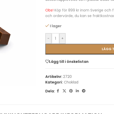
Obs!
Köp för 899 kr inom Sverige och f
och ordervärde, du kan se fraktkostna
I lager
-
+
LÄGG T
Lägg till i önskelistan
Artikelnr:
2720
Kategori:
Choklad
Dela: