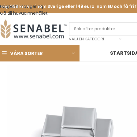
Hoppa till navigering
Köp 899 kronor inom Sverige eller 149 euro inom EU och få fri 
Gå till huvudinnehållet
VÄLJ EN KATEGORI
STARTSID
VÅRA SORTER