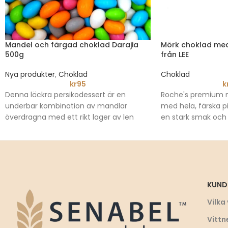
Mandel och färgad choklad Darajia
Mörk choklad med
500g
från LEE
Nya produkter
,
Choklad
Choklad
kr
95
k
Denna läckra persikodessert är en
Roche's premium 
underbar kombination av mandlar
med hela, färska p
överdragna med ett rikt lager av len
en stark smak och 
choklad och toppad med en färgglad
med en perfekt kom
sockerskorpa som ger den ett vackert
kakaobitterhet oc
utseende och en oemotståndlig smak.
premium pistagenö
Perfekt att avnjuta till kaffet eller som
en lyxig dessert.
KUND
Vilka 
Vitt