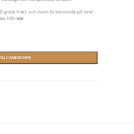
å gratis frakt, och inom EU beroende på land
der från
Här
ILL I VARUKORG