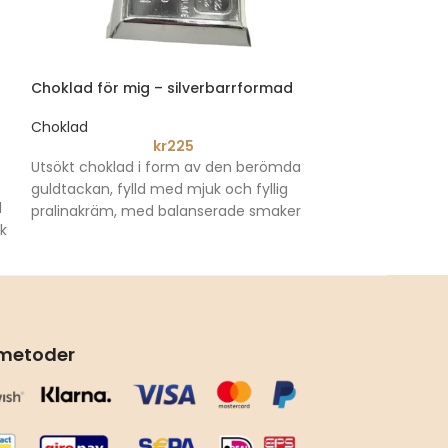
Choklad för mig – silverbarrformad
Chocolat Li Cl
pistaschmandl
Choklad
kr
225
Choklad
Utsökt choklad i form av den berömda
Lyxchoklad frå
guldtackan, fylld med mjuk och fyllig
d
kombinerar den
pralinakräm, med balanserade smaker
uk
mjölkchoklad m
som ger dig en lyxig upplevelse med
och erbjuder en
varje tugga. En bit räcker för att ge dig
sötma och knapr
en känsla av lyx.
.
utmärkt val för
både som server
vardagsnjutning
smetoder