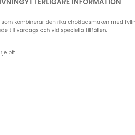
IVNING
YTTERLIGARE INFORMATION
g som kombinerar den rika chokladsmaken med fyll
till vardags och vid speciella tillfällen.
je bit