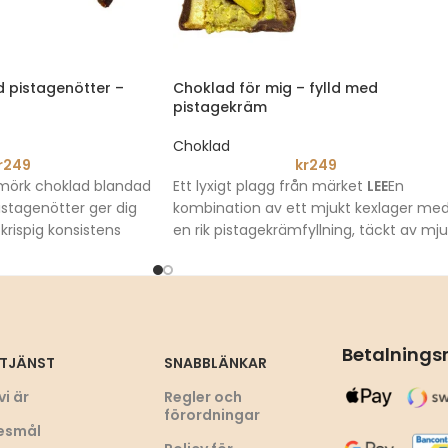
 pistagenötter –
Choklad för mig – fylld med
pistagekräm
Choklad
r
249
kr
249
mörk choklad blandad
Ett lyxigt plagg från märket
LEE
En
istagenötter ger dig
kombination av ett mjukt kexlager me
krispig konsistens
en rik pistagekrämfyllning, täckt av mj
bination av distinkt
mjölkchoklad. En kombination som ger
h mjukheten hos
dig en lyxig upplevelse med en delikat
tter.
konsistens och pistagernas djupa smak
Betalning
TJÄNST
SNABBLÄNKAR
vi är
Regler och
förordningar
nesmål