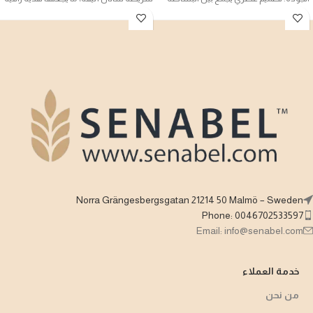
والمتانة ليمنحك تجربة شاي مثالية في كل
تترك أثراً طيباً في النفس.
مرة.
Norra Grängesbergsgatan 21214 50 Malmö – Sweden
Phone: 0046702533597
Email: info@senabel.com
خدمة العملاء
من نحن