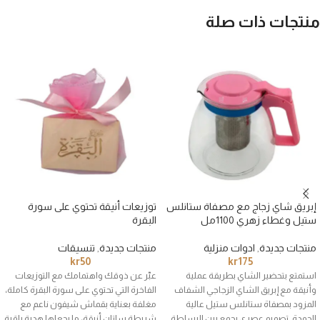
منتجات ذات صلة
إبريق شاي زجاج مع مصفاة ستانلس
توزيعات أنيقة تحتوي على سورة
ستيل وغطاء زهري 1100مل
البقرة
منتجات جديدة
,
ادوات منزلية
منتجات جديدة
,
تنسيقات
kr
50
kr
175
استمتع بتحضير الشاي بطريقة عملية
عبّر عن ذوقك واهتمامك مع التوزيعات
وأنيقة مع إبريق الشاي الزجاجي الشفاف
الفاخرة التي تحتوي على سورة البقرة كاملة،
المزود بمصفاة ستانلس ستيل عالية
مغلفة بعناية بقماش شيفون ناعم مع
الجودة. تصميم عصري يجمع بين البساطة
شريطة ساتان أنيقة، ما يجعلها هدية راقية