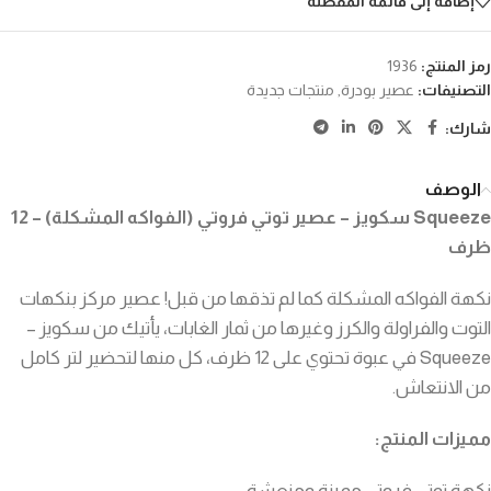
إضافة إلى قائمة المفضلة
رمز المنتج:
1936
التصنيفات:
عصير بودرة
,
منتجات جديدة
شارك:
الوصف
Squeeze سكويز – عصير توتي فروتي (الفواكه المشكلة) – 12
ظرف
نكهة الفواكه المشكلة كما لم تذقها من قبل! عصير مركز بنكهات
التوت والفراولة والكرز وغيرها من ثمار الغابات، يأتيك من سكويز –
Squeeze في عبوة تحتوي على 12 ظرف، كل منها لتحضير لتر كامل
من الانتعاش.
مميزات المنتج:
نكهة توتي فروتي مميزة ومنعشة