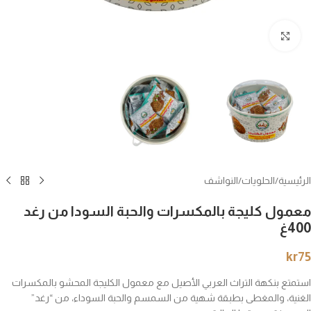
انقر للتكبير
الرئيسية
/
الحلويات
/
النواشف
معمول كليجة بالمكسرات والحبة السودا من رغد
400غ
kr
75
استمتع بنكهة التراث العربي الأصيل مع معمول الكليجة المحشو بالمكسرات
الغنية، والمغطى بطبقة شهية من السمسم والحبة السوداء، من “رغد”