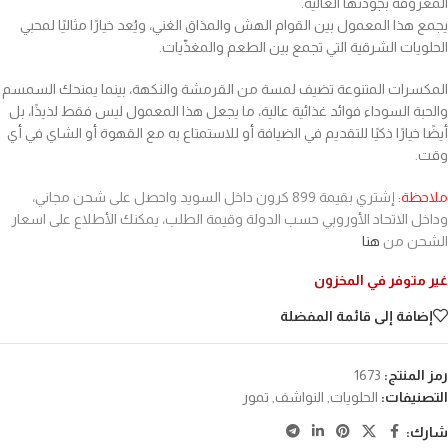
المعروفة بجودتها العالية.
يجمع هذا المعمول بين القوام الهش والمذاق الغني، ويُعد خيارًا مثاليًا لمحبي
الحلويات الشرقية التي تجمع بين الطعم والمغذّيات.
المكسرات المتنوعة تضيف لمسة من القرمشة والنكهة، بينما يمنحك السمسم
والحبة السوداء فوائد غذائية عالية، ما يجعل هذا المعمول ليس فقط لذيذًا، بل
أيضًا خيارًا ذكيًا للتقديم في الضيافة أو للاستمتاع به مع القهوة أو الشاي في أي
وقت.
ملاحظة:
إشتري بقيمة 899 كرون داخل السويد واحصل على شحن مجاني،
وداخل الاتحاد الأوروبي حسب الدولة وقيمة الطلب، يمكنك الأطلاع على اسعار
الشحن من
هنا
غير متوفر في المخزون
إضافة إلى قائمة المفضلة
رمز المنتج:
1673
التصنيفات:
الحلويات
,
النواشف
,
تمور
شارك: