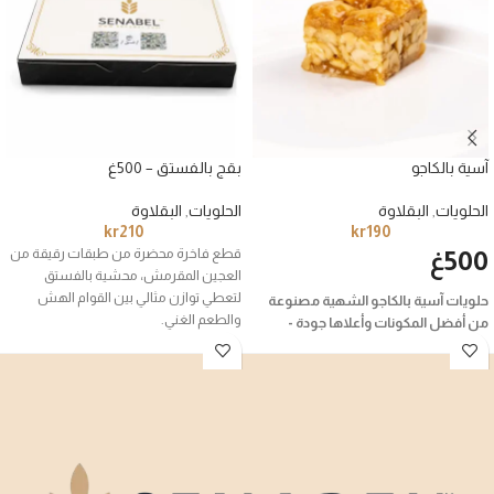
آسية بالكاجو
بقج بالفستق – 500غ
الحلويات
,
البقلاوة
الحلويات
,
البقلاوة
kr
210
kr
190
500غ
قطع فاخرة محضرة من طبقات رقيقة من
العجين المقرمش، محشية بالفستق
لتعطي توازن مثالي بين القوام الهش
حلويات آسية بالكاجو الشهية مصنوعة
والطعم الغني.
من أفضل المكونات وأعلاها جودة -
استمتع بنكهة التراث العربي الأصلية