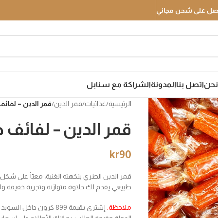
نحن
اتصل بنا
المدونة
الشراكة مع سنابل
الرئيسية
/
غذائيات
/
قمر الدين
/
قمر الدين – لفائف ط
قمر الدين – لفائف طري
kr
90
قمر الدين الطري بنكهته الغنية، معبّأ على ش
طبيعي يقدم لك حلاوة متوازنة وتجربة خفيفة ول
ملاحظة:
إشتري بقيمة 899 كرون د