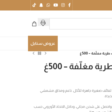
عروض سنابل
رية مغلّفة – 500غ
ة مغلّفة – 500غ
كل لفائف صغيرة جاهزة للأكل. ناعم ومذاق مشمشي
ذيذة.
اخل السويد واحصل على شحن مجاني، وداخل الاتحاد الأوروبي حسب