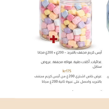
آيس كريم مجفف بالتبريد – 200غ + 200غ مجانا
فريز مقرمش طبيعي 100
غذائيات
,
أكلات طيبة
,
فواكه مجففة
,
عروض
غذائيات
,
فواكه مجف
سنابل
kr
175
استمتع بالمذاق ال
عرض خاص اشتري 200غ من آيس كريم مجفف
ة
مجفف ولذيذ
بالتبريد واحصل على عبوة ثانية 200غ مجانا
الفريز المجفف بطري
الأحمر الطبيعي، نكهت
آيس كريم مبتكر محضّر بتقنية التجفيف بالتبريد
يجعله خيارًا مثاليًا ل
للحفاظ على الطعم والقوام الخفيف، تجربة مختلفة
الإضافات المميزة لل
تجمع بين الحلاوة والقرمشة بنكهات فاكهية
متنوعة تناسب الكبار والصغار.