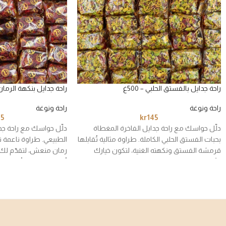
راحة جدايل بالفستق الحلبي – 500غ
راحة جدايل بنكهة الرمان – 0
راحة ونوغة
راحة ونوغة
45
kr
145
دلّل حواسك مع راحة جدايل الفاخرة المغطاة
دلّل حواسك مع راحة جدا
بحبات الفستق الحلبي الكاملة. طراوة مثالية تُقابلها
الطبيعي. طراوة ناعمة 
قرمشة الفستق ونكهته الغنية، لتكون خيارك
رمان منعش، لتقدّم لك 
الأول في الضيافة الفاخرة والحلويات الراقية.
تُغني لحظاتك وتُضفي ل