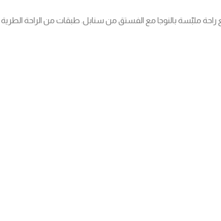
احة ملبّسة بالنوجا مع الفستق من سنابل. طبقات من الراحة الطرية ال