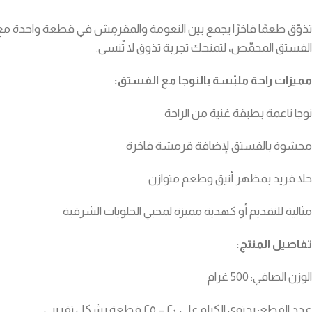
تذوّق طعمًا فاخرًا يجمع بين النعومة والمقرمِش في قطعة واحدة مع ر
الفستق المحمّص، لتمنحك تجربة تذوق لا تُنسى.
مميزات راحة ملبّسة بالنوجا مع الفستق:
نوجا ناعمة بطبقة غنية من الراحة
محشوة بالفستق لإضافة قرمشة فاخرة
حلا فريد بمظهر أنيق وطعم متوازن
مثالية للتقديم أو كهدية مميزة لمحبي الحلويات الشرقية
تفاصيل المنتج:
الوزن الصافي: 500 غرام
عدد القطع: يحتوي الكيلو على ٢٠ – ٢٥ قطعة بشكل تقريبي