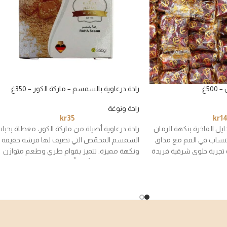
50غ
راحة درعاوية بالسمسم – ماركة الكور – 350غ
راحة ونوغة
kr
35
kr
1
يل الفاخرة بنكهة الرمان
راحة درعاوية أصيلة من ماركة الكور، مغطاة بحبا
تنساب في الفم مع مذاق
السمسم المحمّص التي تضيف لها قرشة خفيفة
تجربة حلوى شرقية فريدة
ونكهة مميزة. تتميز بقوام طري وطعم متوازن
مسة تميز على ضيافتك.
يجعلها خيارًا ممتازًا لعشّاق الراحة التقليدية بلمسة
السمسم.