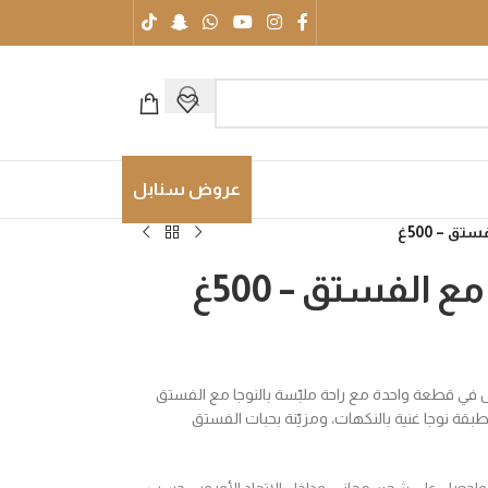
عروض سنابل
تق – 500غ
ع الفستق – 500غ
ش في قطعة واحدة مع راحة ملبّسة بالنوجا مع الفستق
قة نوجا غنية بالنكهات، ومزيّنة بحبات الفستق