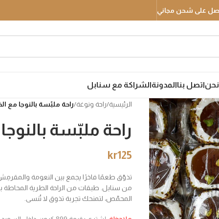
نحن
اتصل بنا
المدونة
الشراكة مع سنابل
الرئيسية
/
راحة ونوغة
/
راحة ملبّسة بالنوجا مع الفس
راحة ملبّسة بالنوجا م
kr
125
تذوّق طعمًا فاخرًا يجمع بين النعومة والمقرمِ
من سنابل. طبقات من الراحة الطرية المحاطة بطب
المحمّص، لتمنحك تجربة تذوق لا تُنسى.