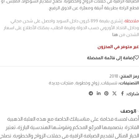
الضيافة الراقية في حفلات الزواج والخطوبة. تصلح لتقديم الشوكولا، الملبّس، أو
قطع الراحة بطريقة أنيقة ومعبّرة عن الذوق الرفيع.
ملاحظة:
إشتري بقيمة 899 كرون داخل السويد واحصل على شحن مجاني،
وداخل الاتحاد الأوروبي حسب الدولة وقيمة الطلب، يمكنك الأطلاع على اسعار
الشحن من
هنا
غير متوفر في المخزون
إضافة إلى قائمة المفضلة
رمز المنتج:
2018
التصنيفات:
تنسيقات
,
زواج وخطوبة
,
منتجات جديدة
شارك:
الوصف
أضف لمسة فخامة على مناسباتك الخاصة مع هذه العلبة الذهبية
الفاخرة. بتصميمها المربّع المحكم ونقوشها الهندسية البارزة، تعتبر
الخيار المثالي لتقديم الضيافة الراقية في حفلات الزواج والخطوبة. تصلح