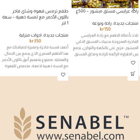
راحة عرايسي فستق مبشور – 500غ
طقم ترمس قهوة وشاي فاخر
باللون الأحمر مع لمسة ذهبية – سعة
1 لتر
منتجات جديدة
,
راحة ونوغة
kr
150
منتجات جديدة
,
ادوات منزلية
تلذذ بأصالة الطعم مع راحة العرايسي
kr
350
الفاخرة الممزوجة بحبيبات الفستق الحلبي
أضف لمسة فاخرة ومميزة لضيافتك مع
المبشور. مزيج غني بالنكهة والتوازن، يجمع
هذا الطقم العصري الذي يجمع بين الجمال
بين الطراوة الرائعة للراحة ومذاق الفستق
والعملية، مصنوع بتصميم أنيق باللون الأحمر
الفريد، ليمنحك لحظات من المتعة في كل
مع لمسة ذهبية لامعة، مخصص للقهوة
قضمة.
والشاي.