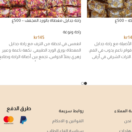
 500غ
راحة جدايل مغطاة بالورد المجفف – 500غ
راحة ونوغة
kr
145
kr
1
لأصيلة مع راحة جدايل
انغمس في لحظة من الترف مع راحة جدايل
قوام ناعم يذوب في الفم،
المغطاة بورق الورد الطبيعي. نكهة ناعمة وعبير
التراث الشرقي في أرقى
زهري يملأ الحواس، تجمع بين أصالة الراحة وطابع
الية لكل محبّ للذوق
الورد الفاخر في حلوى تليق بأجمل المناسبات.
طرق الدفع
 العملاء
روابط سريعة
نحن
القوانين و الاحكام
هادات
سياسة إلغاء الطلب