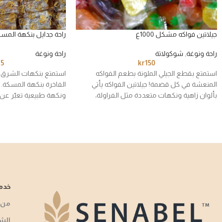
جيلاتين فواكه مشكل 1000غ
راحة جدايل بنكهة المسكة –
راحة ونوغة
,
شوكولاتة
راحة ونوغة
45
kr
150
استمتع بقطع الجيلي الملونة بطعم الفواكه
استمتع بنكهات الشرق ا
المنعشة في كل قضمة! جيلاتين الفواكه يأتي
الفاخرة بنكهة المسكة. 
بألوان زاهية ونكهات متعددة مثل الفراولة،
ونكهة طبيعية تعبّر عن 
البرتقال، العنب، الليمون وغيرها – مغلف بشكل
صوره، لتكون الراحة المث
فردي للحفاظ على النكهة والطراوة.
الرفيع.
خدمة
من 
الش