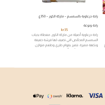
راحة درعاوية بالسمسم – ماركة الكور – 350غ
راحة درعاوية بالفست
350غ
راحة ونوغة
35
kr
راحة ونوغة
راحة درعاوية أصيلة من ماركة الكور، مغطاة بحبات
راحة درعاوية تقليدي
السمسم المحمّص التي تضيف لها قرشة خفيفة
بقوامها الطري ونكه
ونكهة مميزة. تتميز بقوام طري وطعم متوازن
بالطريقة السورية. 
يجعلها خيارًا ممتازًا لعشّاق الراحة التقليدية بلمسة
المحمّص لإضافة قر
السمسم.
كتحلية خفيفة ومحبوب