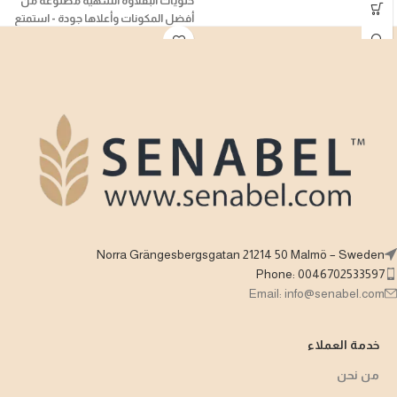
حلويات البقلاوة الشهية مصنوعة من
أفضل المكونات وأعلاها جودة - استمتع
بنكهة التراث العربي الأصيل
Norra Grängesbergsgatan 21214 50 Malmö – Sweden
Phone: 0046702533597
Email: info@senabel.com
خدمة العملاء
من نحن