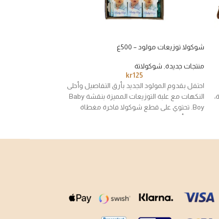
شوكولا توزيعات مولود – 500غ
شوكولا لي Classico والفستق المجروش
منتجات جديدة
,
شوكولاتة
شوكولاتة
kr
125
احتفل بقدوم المولود الجديد بأرق التفاصيل وأحلى
شوكولا فاخرة من م
،
النكهات مع علبة التوزيعات المميزة بنقشة Baby
الشوكولا بالحليب ا
Boy. تحتوي على قطع شوكولا فاخرة مغطاة
المجروش، لتمنحك توازن
بتغليف أنيق وناعم، مناسبة للمستشفيات، الزيارات،
المقرمش. تعد خياراً
واستقبال الضيوف.
بالمكسرات، سواء للت