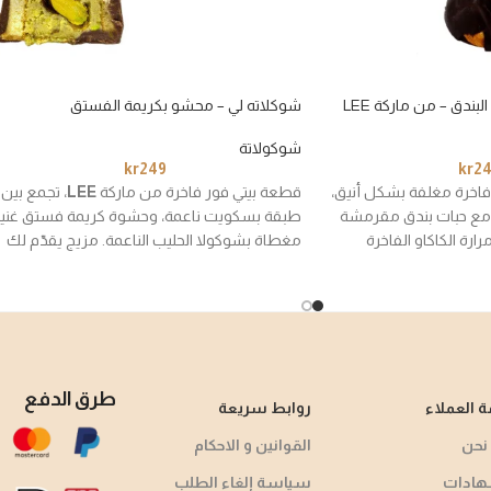
ندق – من ماركة LEE
شوكلاته لي – محشو بكريمة الفستق
شوكولاتة
kr
249
kr
2
فاخرة مغلفة بشكل أنيق،
قطعة بيتي فور فاخرة من ماركة
LEE
، تجمع بين
 مع حبات بندق مقرمشة
طبقة بسكويت ناعمة، وحشوة كريمة فستق غنية
رارة الكاكاو الفاخرة
مغطاة بشوكولا الحليب الناعمة. مزيج يقدّم لك
تجربة فاخرة تجمع بين القوام الهش والنكهة
العميقة للفستق.
طرق الدفع
 العملاء
روابط سريعة
نحن
القوانين و الاحكام
هادات
سياسة إلغاء الطلب