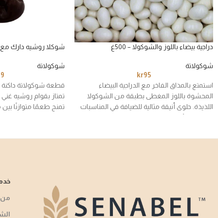
دراجية بيضاء باللوز والشوكولا – 500غ
شوكلا روشيه دارك مع الب
شوكولاتة
شوكولاتة
49
kr
95
استمتع بالمذاق الفاخر مع الدراجية البيضاء
قطعة شوكولاتة داكنة 
المحشوة باللوز المغطى بطبقة من الشوكولا
تمتاز بقوام روشيه غني
اللذيذة. حلوى أنيقة مثالية للضيافة في المناسبات
تمنح طعمًا متوازنًا بين م
الخاصة والأعياد.
وحلاوة البندق المحمّص.
خدمة
من 
الش