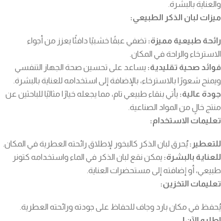
والعناية بالبشرة.
ميزات لبان الذكر الطبيعي:
رائحة طبيعية مميزة:
تضفي عبقًا خشبيًا دافئًا يعزز من أجواء
الاسترخاء والراحة في المكان.
فوائد صحية تقليدية:
يساعد على تحسين صحة الجهاز التنفسي
ويمنح شعورًا بالاسترخاء، بالإضافة إلى استخدامه للعناية بالبشرة.
جودة عالية:
يأتي بنقاء طبيعي تام، مما يجعله خيارًا مثاليًا للباحثين عن
منتج خالٍ من المواد الصناعية.
تعليمات الاستخدام:
للتعطير:
يُحرق لبان الذكر كالبخور لإطلاق رائحته العطرية في المكان.
للعناية بالبشرة:
يمكن نقع لبان الذكر في الماء واستخدامه كتونر
طبيعي، أو إضافته إلى مستحضرات العناية.
تعليمات التخزين:
يُحفظ في مكان بارد وجاف للحفاظ على جودته ورائحته العطرية.
اطلبه الآن!