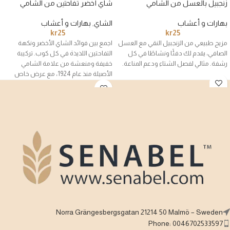
زنجبيل بالعسل من الشامي
شاي أخضر تفاحتين من الشامي
بهارات و أعشاب
الشاي
,
بهارات و أعشاب
kr
25
kr
25
مزيج طبيعي من الزنجبيل النقي مع العسل
اجمع بين فوائد الشاي الأخضر ونكهة
الصافي، يقدم لك دفئًا ونشاطًا في كل
التفاحتين اللذيذة في كل كوب. تركيبة
رشفة. مثالي لفصل الشتاء ودعم المناعة.
خفيفة ومنعشة من علامة الشامي
الأصيلة منذ عام 1924، مع عرض خاص
يمنحك 20% كمية إضافية مجانًا.
Norra Grängesbergsgatan 21214 50 Malmö – Sweden
Phone: 0046702533597