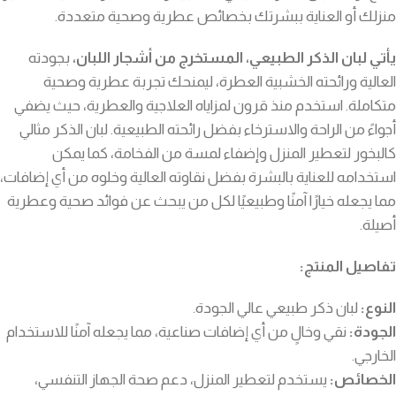
منزلك أو العناية ببشرتك بخصائص عطرية وصحية متعددة.
يأتي لبان الذكر الطبيعي، المستخرج من أشجار اللبان،
بجودته
العالية ورائحته الخشبية العطرة، ليمنحك تجربة عطرية وصحية
متكاملة. استخدم منذ قرون لمزاياه العلاجية والعطرية، حيث يضفي
أجواءً من الراحة والاسترخاء بفضل رائحته الطبيعية. لبان الذكر مثالي
كالبخور لتعطير المنزل وإضفاء لمسة من الفخامة، كما يمكن
استخدامه للعناية بالبشرة بفضل نقاوته العالية وخلوه من أي إضافات،
مما يجعله خيارًا آمنًا وطبيعيًا لكل من يبحث عن فوائد صحية وعطرية
أصيلة.
تفاصيل المنتج:
النوع:
لبان ذكر طبيعي عالي الجودة.
الجودة:
نقي وخالٍ من أي إضافات صناعية، مما يجعله آمنًا للاستخدام
الخارجي.
الخصائص:
يستخدم لتعطير المنزل، دعم صحة الجهاز التنفسي،