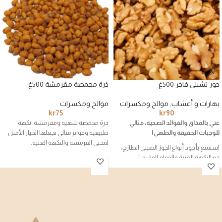
جوز تشيلي فاخر 500غ
ذرة محمصة مقرمشة 500غ
بهارات و أعشاب
,
موالح ومكسرات
موالح ومكسرات
kr
75
kr
90
غني بالمذاق والفوائد الصحية، مثالي
ذرة محمصة شهية ومقرمشة. نكهة
للوجبات الخفيفة والطهي!
طبيعية وقوام مثالي تجعلها الخيار الأمثل
لمحبي القرمشة والنكهة الغنية.
استمتع بأجود أنواع الجوز الصيني الطازج،
ذو النكهة الغنية والقوام المقرمش،
والمثالي لإضافته إلى وصفاتك اليومية أو
تناوله كوجبة خفيفة مغذية.