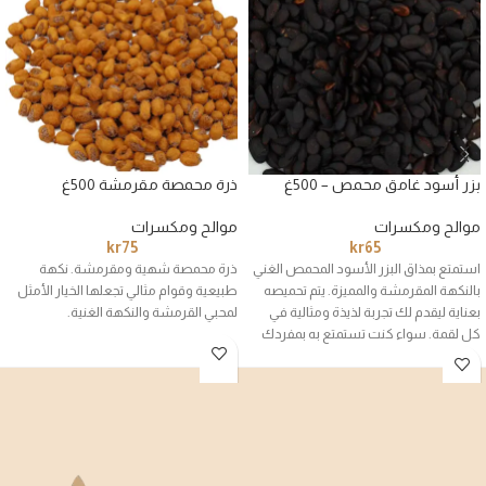
بزر أسود غامق محمص – 500غ
ذرة محمصة مقرمشة 500غ
موالح ومكسرات
موالح ومكسرات
kr
75
kr
65
استمتع بمذاق البزر الأسود المحمص الغني
ذرة محمصة شهية ومقرمشة. نكهة
بالنكهة المقرمشة والمميزة. يتم تحميصه
طبيعية وقوام مثالي تجعلها الخيار الأمثل
بعناية ليقدم لك تجربة لذيذة ومثالية في
لمحبي القرمشة والنكهة الغنية.
كل لقمة. سواء كنت تستمتع به بمفردك
أو خلال الجلسات العائلية، فهو الخيار
الأمثل لمحبي التسالي الطبيعية.