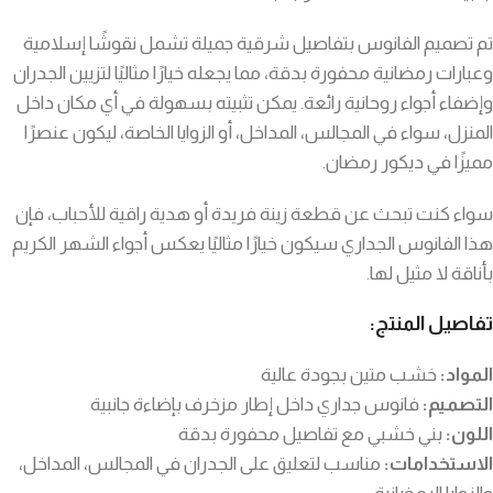
تم تصميم الفانوس بتفاصيل شرقية جميلة تشمل نقوشًا إسلامية
وعبارات رمضانية محفورة بدقة، مما يجعله خيارًا مثاليًا لتزيين الجدران
وإضفاء أجواء روحانية رائعة. يمكن تثبيته بسهولة في أي مكان داخل
المنزل، سواء في المجالس، المداخل، أو الزوايا الخاصة، ليكون عنصرًا
مميزًا في ديكور رمضان.
سواء كنت تبحث عن قطعة زينة فريدة أو هدية راقية للأحباب، فإن
هذا الفانوس الجداري سيكون خيارًا مثاليًا يعكس أجواء الشهر الكريم
بأناقة لا مثيل لها.
تفاصيل المنتج:
المواد:
خشب متين بجودة عالية
التصميم:
فانوس جداري داخل إطار مزخرف بإضاءة جانبية
اللون:
بني خشبي مع تفاصيل محفورة بدقة
الاستخدامات:
مناسب لتعليق على الجدران في المجالس، المداخل،