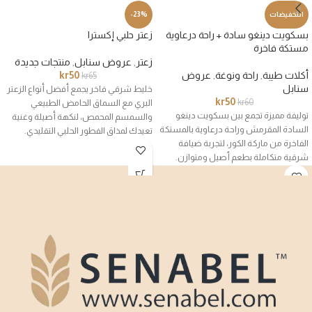
التخفيضات
-23%
بسكويت دينغو سادة + راحة درعاوية
زعتر حلبي إكسترا
مستكة فاخرة
زعتر
,
عروض سنابل
,
منتجات جديدة
أكلات طيبة
,
راحة ونوغة
,
عروض
50
kr
kr
65
سنابل
خليط شرقي فاخر يجمع أفضل أنواع الزعتر
kr
50
kr
60
البري مع السماق الحامض الطبيعي
توليفة مميزة تجمع بين بسكويت دينغو
والسمسم المحمص، لنكهة أصيلة وغنية
السادة المقرمش وراحة درعاوية بالمستكة
تعيدك لمذاق الفطور الحلبي التقليدي.
الفاخرة من ماركة الكور، لتجربة ضيافة
شرقية متكاملة بطعم أصيل ومتوازن.