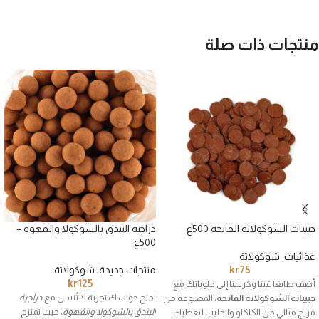
منتجات ذات صلة
حبيبات الشوكولاتة الفاتحة 500غ
دراجية البندق بالشوكولا والقهوة –
500غ
غذائيات
,
شوكولاتة
75
kr
منتجات جديدة
,
شوكولاتة
kr
125
أضف طابعًا غنيًا وكريميًا إلى حلوياتك مع
امنح حواسك تجربة لا تُنسى مع
دراجية
حبيبات الشوكولاتة الفاتحة
، المصنوعة من
البندق بالشوكولا والقهوة
، حيث تمتزج
مزيج مثالي من الكاكاو والحليب لتعطيك