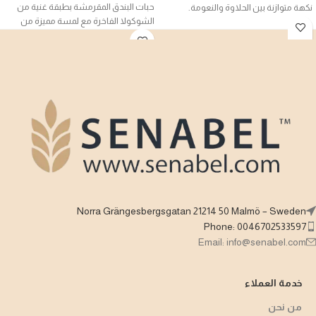
حبات البندق المقرمشة بطبقة غنية من
نكهة متوازنة بين الحلاوة والنعومة.
الشوكولا الفاخرة مع لمسة مميزة من
مثالية للكوكيز، المافن، الكيك، أو حتى
نكهة القهوة، لتجمع بين الانتعاش والقوة
كوجبة خفيفة لذيذة
في لقمة واحدة.
Norra Grängesbergsgatan 21214 50 Malmö – Sweden
Phone: 0046702533597
Email: info@senabel.com
خدمة العملاء
من نحن