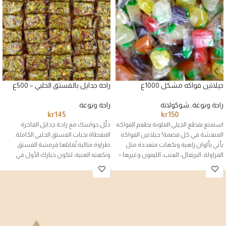
جيلاتين فواكه مشكل 1000غ
راحة جدايل بالفستق الحلبي – 500غ
راحة ونوغة
,
شوكولاتة
راحة ونوغة
kr
145
kr
150
استمتع بقطع الجيلي الملونة بطعم الفواكه
دلّل حواسك مع راحة جدايل الفاخرة
المنعشة في كل قضمة! جيلاتين الفواكه
المغطاة بحبات الفستق الحلبي الكاملة.
يأتي بألوان زاهية ونكهات متعددة مثل
طراوة مثالية تُقابلها قرمشة الفستق
الفراولة، البرتقال، العنب، الليمون وغيرها –
ونكهته الغنية، لتكون خيارك الأول في
مغلف بشكل فردي للحفاظ على النكهة
الضيافة الفاخرة والحلويات الراقية.
والطراوة.