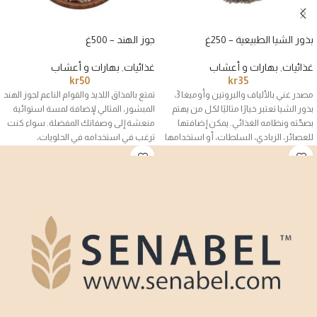
بذور الشيا الطبيعية – 250غ
جوز الهند – 500غ
غذائيات
,
بهارات و أعشاب
غذائيات
,
بهارات و أعشاب
kr
50
kr
35
مصدر غني بالألياف والبروتين وأوميغا 3،
تمتع بالمذاق اللذيذ والقوام الناعم لجوز الهند
بذور الشيا تعتبر خيارًا مثاليًا لكل من يهتم
المبشور، المثالي لإضافة لمسة استوائية
بصحّته ونظامه الغذائي. يمكن إضافتها
منعشة إلى وصفاتك المفضلة. سواء كنت
للعصائر، الزبادي، السلطات، أو استخدامها
ترغب في استخدامه في الحلويات،
في تحضير بودينغ الشيا الصحي.
المشروبات، أو حتى الأطباق المالحة، فإن
جوز الهند الناعم هو المكون السري الذي
يضفي نكهة فريدة وغنية.