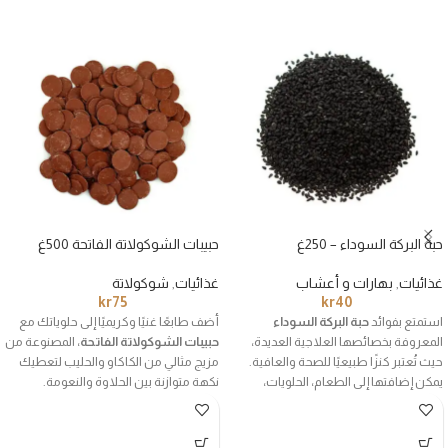
حبة البركة السوداء – 250غ
حبيبات الشوكولاتة الفاتحة 500غ
غذائيات
,
بهارات و أعشاب
غذائيات
,
شوكولاتة
kr
75
kr
40
استمتع بفوائد
حبة البركة السوداء
أضف طابعًا غنيًا وكريميًا إلى حلوياتك مع
المعروفة بخصائصها العلاجية العديدة،
حبيبات الشوكولاتة الفاتحة
، المصنوعة من
حيث تُعتبر كنزًا طبيعيًا للصحة والعافية.
مزيج مثالي من الكاكاو والحليب لتعطيك
يمكن إضافتها إلى الطعام، الحلويات،
نكهة متوازنة بين الحلاوة والنعومة.
المخبوزات، أو حتى تناولها مع العسل
مثالية للكوكيز، المافن، الكيك، أو حتى
للحصول على فوائدها الغذائية المميزة.
كوجبة خفيفة لذيذة